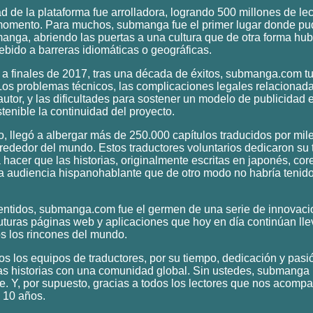
d de la plataforma fue arrolladora, logrando 500 millones de le
momento. Para muchos, submanga fue el primer lugar donde pu
 manga, abriendo las puertas a una cultura que de otra forma hub
ebido a barreras idiomáticas o geográficas.
a finales de 2017, tras una década de éxitos, submanga.com tu
Los problemas técnicos, las complicaciones legales relacionada
utor, y las dificultades para sostener un modelo de publicidad 
stenible la continuidad del proyecto.
, llegó a albergar más de 250.000 capítulos traducidos por mil
rededor del mundo. Estos traductores voluntarios dedicaron su 
 hacer que las historias, originalmente escritas en japonés, cor
na audiencia hispanohablante que de otro modo no habría tenid
ntidos, submanga.com fue el germen de una serie de innovac
futuras páginas web y aplicaciones que hoy en día continúan ll
s los rincones del mundo.
os los equipos de traductores, por su tiempo, dedicación y pasi
tas historias con una comunidad global. Sin ustedes, submanga
ue. Y, por supuesto, gracias a todos los lectores que nos acomp
 10 años.