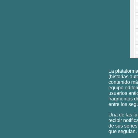
La plataform
(historias a
contenido má
equipo editor
usuarios anti
fragmentos de
entre los seg
Una de las fu
recibir notif
de sus series 
que seguían.