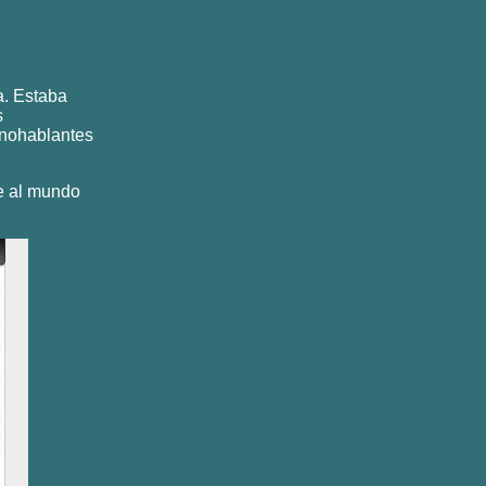
. Estaba
s
anohablantes
se al mundo