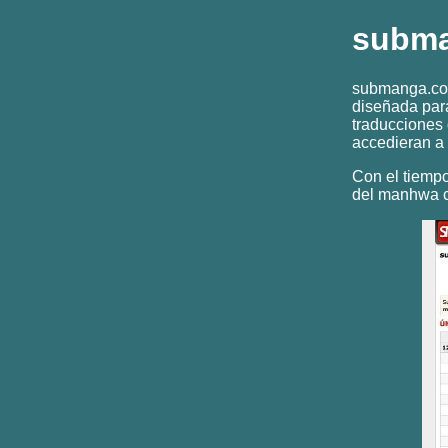
subm
submanga.com
diseñada para
traducciones
accedieran a 
Con el tiempo
del manhwa c