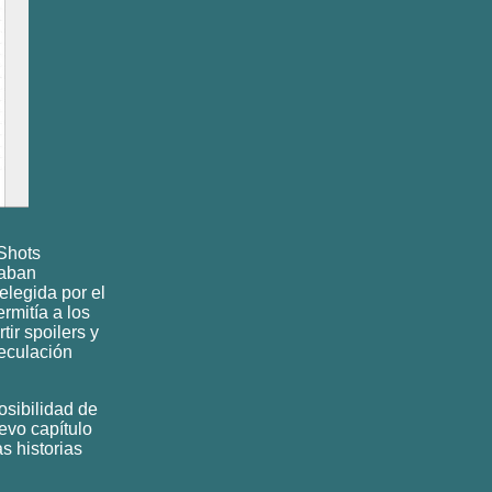
Shots
caban
legida por el
rmitía a los
ir spoilers y
peculación
osibilidad de
evo capítulo
as historias