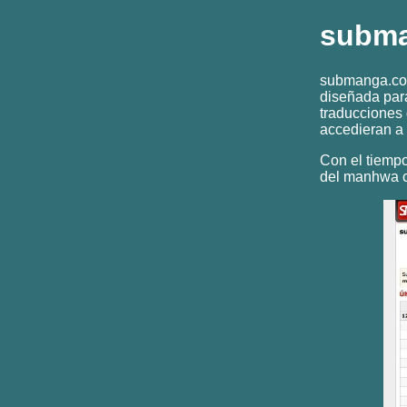
subm
submanga.com
diseñada para
traducciones
accedieran a 
Con el tiempo
del manhwa c