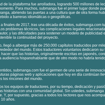
d de la plataforma fue arrolladora, logrando 500 millones de le
momento. Para muchos, submanga fue el primer lugar donde pu
 manga, abriendo las puertas a una cultura que de otra forma hub
ebido a barreras idiomáticas o geográficas.
a finales de 2017, tras una década de éxitos, submanga.com tu
Los problemas técnicos, las complicaciones legales relacionada
utor, y las dificultades para sostener un modelo de publicidad 
stenible la continuidad del proyecto.
, llegó a albergar más de 250.000 capítulos traducidos por mil
rededor del mundo. Estos traductores voluntarios dedicaron su 
 hacer que las historias, originalmente escritas en japonés, cor
na audiencia hispanohablante que de otro modo no habría tenid
ntidos, submanga.com fue el germen de una serie de innovac
futuras páginas web y aplicaciones que hoy en día continúan ll
s los rincones del mundo.
os los equipos de traductores, por su tiempo, dedicación y pasi
tas historias con una comunidad global. Sin ustedes, submanga
ue. Y, por supuesto, gracias a todos los lectores que nos acomp
 10 años.