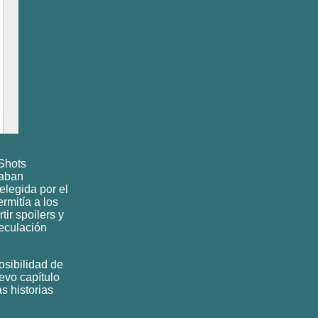
Shots
caban
legida por el
rmitía a los
ir spoilers y
peculación
osibilidad de
evo capítulo
as historias