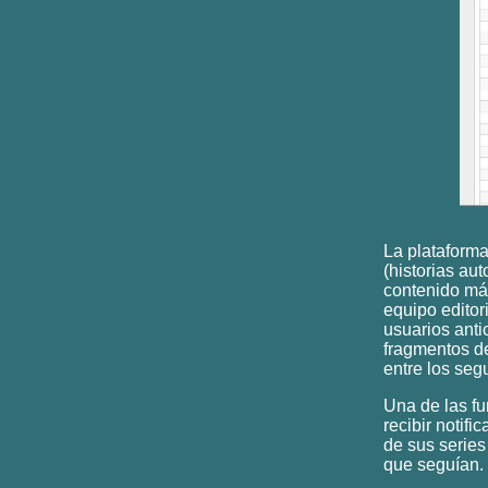
La plataform
(historias a
contenido má
equipo editor
usuarios anti
fragmentos de
entre los seg
Una de las fu
recibir notif
de sus series 
que seguían.