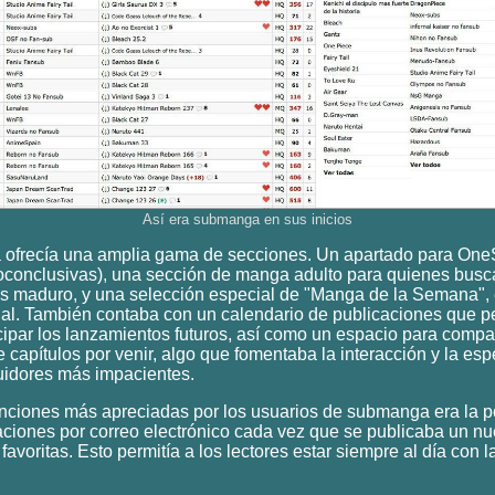
Así era submanga en sus inicios
a ofrecía una amplia gama de secciones. Un apartado para One
utoconclusivas), una sección de manga adulto para quienes bus
s maduro, y una selección especial de "Manga de la Semana", e
ial. También contaba con un calendario de publicaciones que pe
cipar los lanzamientos futuros, así como un espacio para compart
 capítulos por venir, algo que fomentaba la interacción y la es
uidores más impacientes.
nciones más apreciadas por los usuarios de submanga era la p
icaciones por correo electrónico cada vez que se publicaba un nu
favoritas. Esto permitía a los lectores estar siempre al día con l