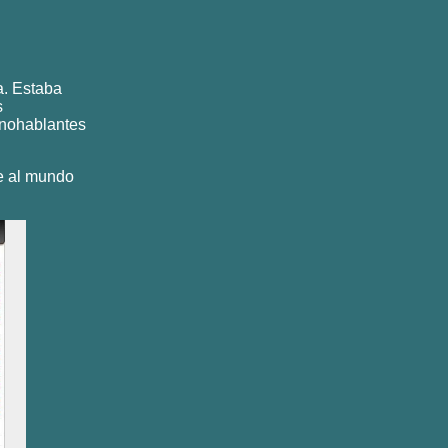
. Estaba
s
anohablantes
se al mundo