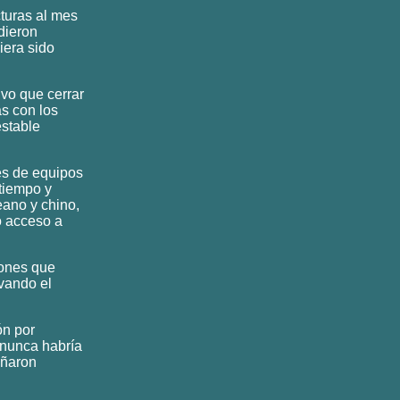
cturas al mes
dieron
iera sido
vo que cerrar
s con los
estable
es de equipos
tiempo y
eano y chino,
o acceso a
iones que
evando el
ón por
 nunca habría
añaron